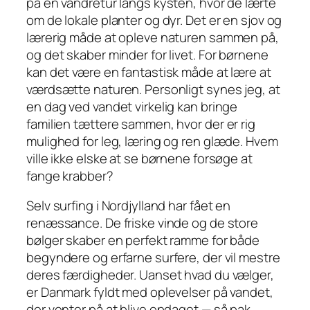
på en vandretur langs kysten, hvor de lærte
om de lokale planter og dyr. Det er en sjov og
lærerig måde at opleve naturen sammen på,
og det skaber minder for livet. For børnene
kan det være en fantastisk måde at lære at
værdsætte naturen. Personligt synes jeg, at
en dag ved vandet virkelig kan bringe
familien tættere sammen, hvor der er rig
mulighed for leg, læring og ren glæde. Hvem
ville ikke elske at se børnene forsøge at
fange krabber?
Selv surfing i Nordjylland har fået en
renæssance. De friske vinde og de store
bølger skaber en perfekt ramme for både
begyndere og erfarne surfere, der vil mestre
deres færdigheder. Uanset hvad du vælger,
er Danmark fyldt med oplevelser på vandet,
der venter på at blive opdaget — så pak