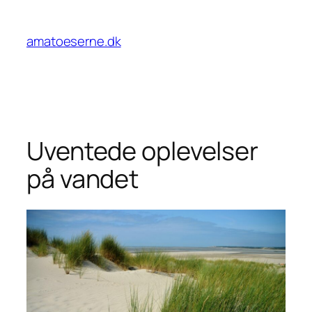
Spring
til
amatoeserne.dk
indhold
Uventede oplevelser
på vandet