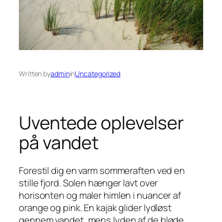
Written by
admin
in
Uncategorized
Uventede oplevelser
på vandet
Forestil dig en varm sommeraften ved en
stille fjord. Solen hænger lavt over
horisonten og maler himlen i nuancer af
orange og pink. En kajak glider lydløst
gennem vandet, mens lyden af de bløde