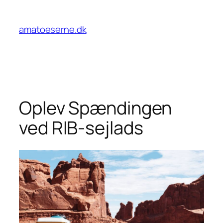
Spring
til
amatoeserne.dk
indhold
Oplev Spændingen
ved RIB-sejlads