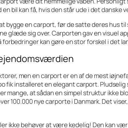
carport være dit hemmelige våben. Personligt s
n bil kan få, hvis den står ude i det danske ve
 bygge en carport, før de satte deres hus til 
nne glæde sig over. Carporten gav en visuel a
 forbedringer kan gøre en stor forskel i det la
å ejendomsværdien
orer, men en carport er en af de mest iøjnef
abo fik installeret en elegant carport. Pludseli
sker mange, at sådan en simpel struktur ikke bl
over 100.000 nye carporte i Danmark. Det viser, 
ler ikke behøver at være kedelig! Den kan være 