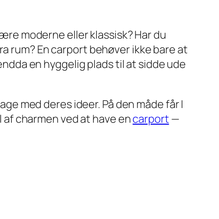
 være moderne eller klassisk? Har du
ra rum? En carport behøver ikke bare at
 endda en hyggelig plads til at sidde ude
drage med deres ideer. På den måde får I
del af charmen ved at have en
carport
—