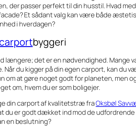
n, der passer perfekt til din husstil. Hvad m
acade? Et sådant valg kan være både æstetisk
kønhed i hverdagen?
carport
byggeri
d længere; det er en nødvendighed. Mange væ
ge. Når du kigger på din egen carport, kan du v
n om at gøre noget godt for planeten, men også
eget om, hvem du er som boligejer.
ge din carport af kvalitetstræ fra
Oksbøl Savv
, at du er godt dækket ind mod de udfordrend
an en beslutning?