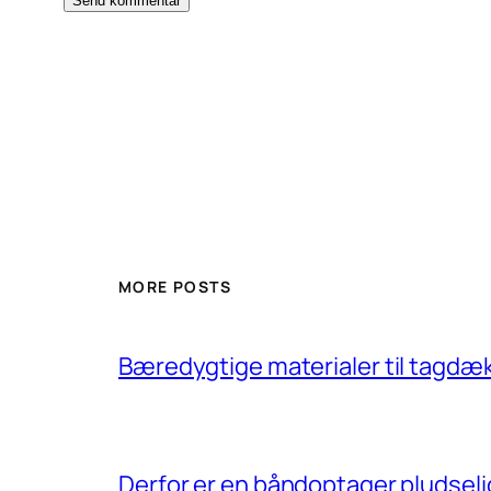
MORE POSTS
Bæredygtige materialer til tagdæ
Derfor er en båndoptager pludseli