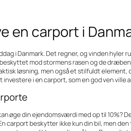
ve en carport i Danm
ddag i Danmark. Det regner, og vinden hyler r
n, beskyttet mod stormens rasen og de dræbend
aktisk løsning, men også et stilfuldt element, d
t investere i en carport, som en god ven ville 
arporte
 kan øge din ejendomsværdi med op til 10%? Det
 carport beskytter ikke kun din bil, men den t