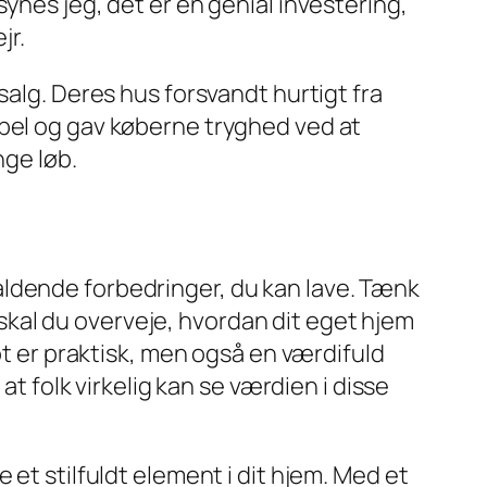
ynes jeg, det er en genial investering,
jr.
salg. Deres hus forsvandt hurtigt fra
ppel og gav køberne tryghed ved at
nge løb.
aldende forbedringer, du kan lave. Tænk
g skal du overveje, hvordan dit eget hjem
ot er praktisk, men også en værdifuld
at folk virkelig kan se værdien i disse
et stilfuldt element i dit hjem. Med et