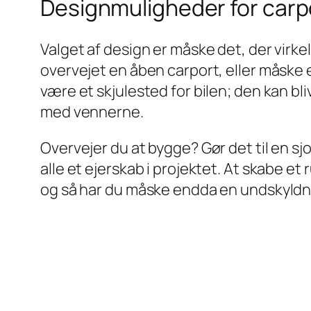
Designmuligheder for carp
Valget af design er måske det, der virke
overvejet en åben carport, eller måske 
være et skjulested for bilen; den kan bli
med vennerne.
Overvejer du at bygge? Gør det til en sjo
alle et ejerskab i projektet. At skabe e
og så har du måske endda en undskyldn