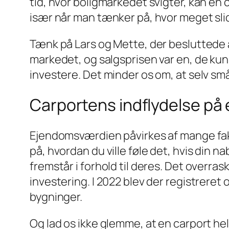
tid, hvor boligmarkedet svigter, kan en 
især når man tænker på, hvor meget slid e
Tænk på Lars og Mette, der besluttede at
markedet, og salgsprisen var en, de ku
investere. Det minder os om, at selv små
Carportens indflydelse p
Ejendomsværdien påvirkes af mange fakt
på, hvordan du ville føle det, hvis din n
fremstår i forhold til deres. Det overra
investering. I 2022 blev der registreret 
bygninger.
Og lad os ikke glemme, at en carport hel