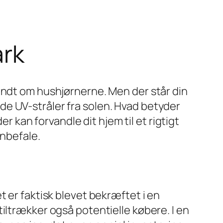
ark
undt om hushjørnerne. Men der står din
e UV-stråler fra solen. Hvad betyder
er kan forvandle dit hjem til et rigtigt
anbefale.
 er faktisk blevet bekræftet i en
iltrækker også potentielle købere. I en