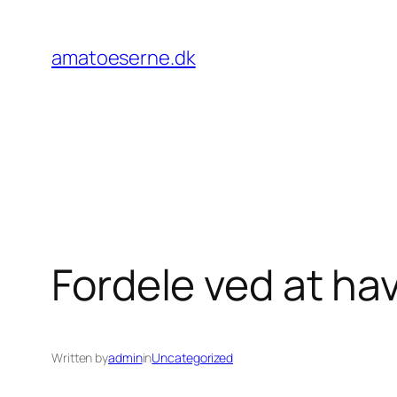
Spring
til
amatoeserne.dk
indhold
Fordele ved at ha
Written by
admin
in
Uncategorized