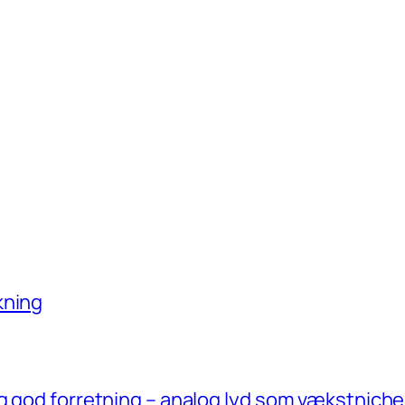
kning
g god forretning – analog lyd som vækstniche