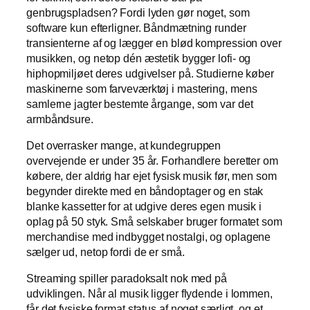
genbrugspladsen? Fordi lyden gør noget, som
software kun efterligner. Båndmætning runder
transienterne af og lægger en blød kompression over
musikken, og netop dén æstetik bygger lofi- og
hiphopmiljøet deres udgivelser på. Studierne køber
maskinerne som farveværktøj i mastering, mens
samlerne jagter bestemte årgange, som var det
armbåndsure.
Det overrasker mange, at kundegruppen
overvejende er under 35 år. Forhandlere beretter om
købere, der aldrig har ejet fysisk musik før, men som
begynder direkte med en båndoptager og en stak
blanke kassetter for at udgive deres egen musik i
oplag på 50 styk. Små selskaber bruger formatet som
merchandise med indbygget nostalgi, og oplagene
sælger ud, netop fordi de er små.
Streaming spiller paradoksalt nok med på
udviklingen. Når al musik ligger flydende i lommen,
får det fysiske format status af noget særligt, og et