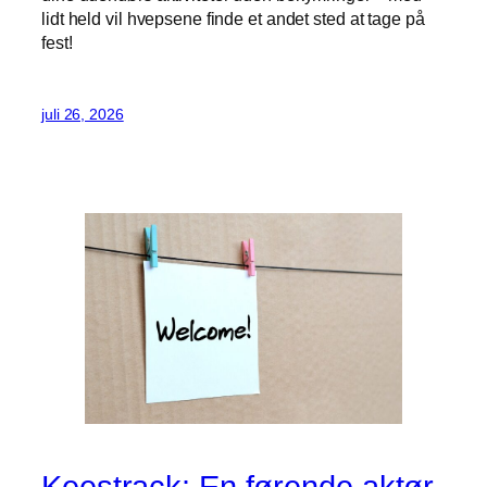
lidt held vil hvepsene finde et andet sted at tage på
fest!
juli 26, 2026
Keestrack: En førende aktør