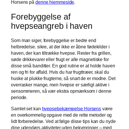
Horsens på
denne hjemmeside
.
Forebyggelse af
hvepseangreb i haven
Som man siger, forebyggelse er bedre end
helbredelse. sikre, at der ikke er åbne fødekilder i
haven, der kan tiltrække hvepse. Rester fra grillen,
søde drikkevarer eller frugt er alle magnetiske for
disse små banditter. En god rutine er at holde haven
ren og fri for affald. Hvis du har frugttræer, skal du
huske at plukke frugterne, så snart de er modne. Det
overrasker mange, men hvepse er særligt aktive i
sensommeren, så vær ekstra opmærksom i denne
periode.
Samlet set kan
hvepsebekæmpelse Horsens
være
en overkommelig opgave med de rette metoder og
lidt forberedelse. Ved at følge disse tips kan du nyde
dine udendørs aktiviteter uden bekymringer – med