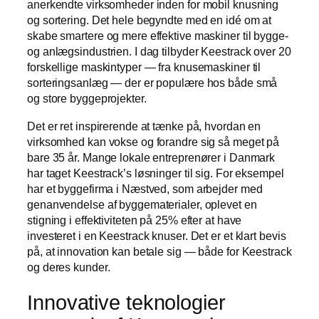
anerkendte virksomheder inden for mobil knusning
og sortering. Det hele begyndte med en idé om at
skabe smartere og mere effektive maskiner til bygge-
og anlægsindustrien. I dag tilbyder Keestrack over 20
forskellige maskintyper — fra knusemaskiner til
sorteringsanlæg — der er populære hos både små
og store byggeprojekter.
Det er ret inspirerende at tænke på, hvordan en
virksomhed kan vokse og forandre sig så meget på
bare 35 år. Mange lokale entreprenører i Danmark
har taget Keestrack’s løsninger til sig. For eksempel
har et byggefirma i Næstved, som arbejder med
genanvendelse af byggematerialer, oplevet en
stigning i effektiviteten på 25% efter at have
investeret i en Keestrack knuser. Det er et klart bevis
på, at innovation kan betale sig — både for Keestrack
og deres kunder.
Innovative teknologier