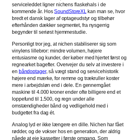
serviceleddet ligner nichens flaskehals i de
kommende år. Hos
SoundStoreXL
kan man se, hvor
bredt et dansk lager af optageudstyr og tilbehør
efterhånden dækker segmentet, fra nysgerrig
begynder til seriøst hjemmestudie.
Personligt tror jeg, at nichen stabiliserer sig som
vinylens lillebror: mindre volumen, højere
entusiasme og kunder, der køber med hjertet først og
regnearket bagefter. Overvejer du selv at investere i
en
båndoptager
, så vægt stand og servicehistorik
højere end mærke, for remme og trækruller koster
mere i arbejdsløn end i dele. En gennemgået
maskine til 4.000 kroner ender ofte billigere end et
loppefund til 1.500, og regn under alle
omstændigheder bånd og vedligehold med i
budgettet fra dag ét.
Analog lyd er ikke længere en dille. Nichen har fået
rødder, og de vokser hos en generation, der aldrig
nåede at eje kassetter i første omgang. Som