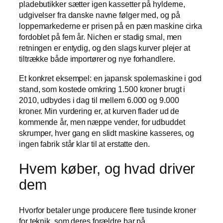
pladebutikker sætter igen kassetter på hylderne,
udgivelser fra danske navne følger med, og på
loppemarkederne er prisen på en pæn maskine cirka
fordoblet på fem år. Nichen er stadig smal, men
retningen er entydig, og den slags kurver plejer at
tiltrække både importører og nye forhandlere.
Et konkret eksempel: en japansk spolemaskine i god
stand, som kostede omkring 1.500 kroner brugt i
2010, udbydes i dag til mellem 6.000 og 9.000
kroner. Min vurdering er, at kurven flader ud de
kommende år, men næppe vender, for udbuddet
skrumper, hver gang en slidt maskine kasseres, og
ingen fabrik står klar til at erstatte den.
Hvem køber, og hvad driver
dem
Hvorfor betaler unge producere flere tusinde kroner
for teknik, som deres forældre bar på