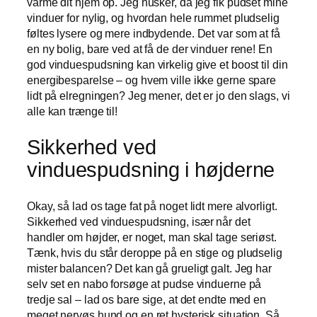
varme dit hjem op. Jeg husker, da jeg fik pudset mine
vinduer for nylig, og hvordan hele rummet pludselig
føltes lysere og mere indbydende. Det var som at få
en ny bolig, bare ved at få de der vinduer rene! En
god vinduespudsning kan virkelig give et boost til din
energibesparelse – og hvem ville ikke gerne spare
lidt på elregningen? Jeg mener, det er jo den slags, vi
alle kan trænge til!
Sikkerhed ved
vinduespudsning i højderne
Okay, så lad os tage fat på noget lidt mere alvorligt.
Sikkerhed ved vinduespudsning, især når det
handler om højder, er noget, man skal tage seriøst.
Tænk, hvis du står deroppe på en stige og pludselig
mister balancen? Det kan gå grueligt galt. Jeg har
selv set en nabo forsøge at pudse vinduerne på
tredje sal – lad os bare sige, at det endte med en
meget nervøs hund og en ret hysterisk situation. Så