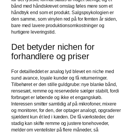
bånd med håndskrevet omslag føles mere som et
håndtryk end som et produkt. Salgspsykologien er
den samme, som vinylen red på for femten år siden,
bare med lavere produktionsomkostninger og
hurtigere leveringstid.
Det betyder nichen for
forhandlere og priser
For detailleddet er analog lyd blevet en niche med
sund avance, loyale kunder og få returneringer.
Tilbehøret er den stille guldgrube: nye blanke bånd,
rensesæt, remme og reservedele sælger stabilt, fordi
forbruget er løbende og ikke et engangskøb.
Interessen smitter samtidig af på mikrofoner, mixere
og monitorer, for den, der optager analogt, opgraderer
sjældent kun ét led i kæden. De få værksteder, der
stadig kan skifte remme og justere tonehoveder,
melder om ventelister på flere måneder, så