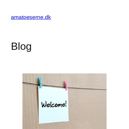
Spring
til
amatoeserne.dk
indhold
Blog