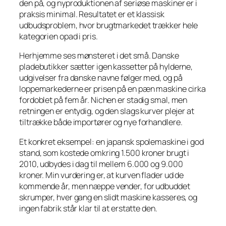
den på, og nyproduktionen af seriøse maskiner er i
praksis minimal. Resultatet er et klassisk
udbudsproblem, hvor brugtmarkedet trækker hele
kategorien opad i pris.
Herhjemme ses mønsteret i det små. Danske
pladebutikker sætter igen kassetter på hylderne,
udgivelser fra danske navne følger med, og på
loppemarkederne er prisen på en pæn maskine cirka
fordoblet på fem år. Nichen er stadig smal, men
retningen er entydig, og den slags kurver plejer at
tiltrække både importører og nye forhandlere.
Et konkret eksempel: en japansk spolemaskine i god
stand, som kostede omkring 1.500 kroner brugt i
2010, udbydes i dag til mellem 6.000 og 9.000
kroner. Min vurdering er, at kurven flader ud de
kommende år, men næppe vender, for udbuddet
skrumper, hver gang en slidt maskine kasseres, og
ingen fabrik står klar til at erstatte den.