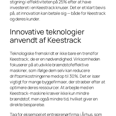
stigning i effektiviteten på 25% efter at have
investeret i en Keestrack knuser. Det er et klart bevis
på, at innovation kan betale sig — både for Keestrack
og deres kunder.
Innovative teknologier
anvendt af Keestrack
Teknologiske fremskridt er ikke bare en trend for
Keestrack; de er en nødvendighed. Virksomheden
fokuserer på at udvikle brændstofeffektive
maskiner, som ifølge dem selv kan reducere
driftsomkostningerne med op til 30%. Det er især
vigtigt for mange byggefirmaer, der stræber efter at
optimere deres ressourcer. At arbejde med en
Keestrack-maskine kræver ikke kun mindre
brændstof, men også mindre tid, hvilket giver en
direkte besparelse.
Tag for eksempel et entreprenørfirma i Århus, som