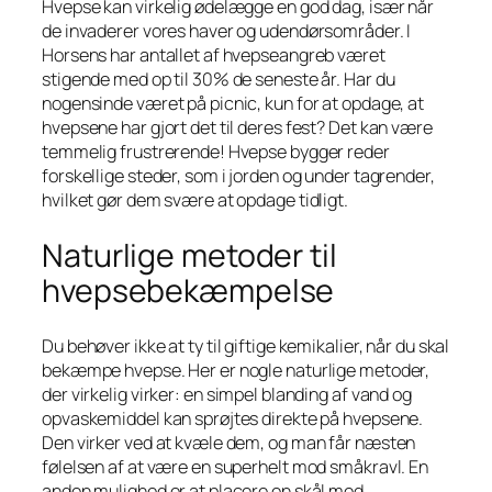
Hvepse kan virkelig ødelægge en god dag, især når
de invaderer vores haver og udendørsområder. I
Horsens har antallet af hvepseangreb været
stigende med op til 30% de seneste år. Har du
nogensinde været på picnic, kun for at opdage, at
hvepsene har gjort det til deres fest? Det kan være
temmelig frustrerende! Hvepse bygger reder
forskellige steder, som i jorden og under tagrender,
hvilket gør dem svære at opdage tidligt.
Naturlige metoder til
hvepsebekæmpelse
Du behøver ikke at ty til giftige kemikalier, når du skal
bekæmpe hvepse. Her er nogle naturlige metoder,
der virkelig virker: en simpel blanding af vand og
opvaskemiddel kan sprøjtes direkte på hvepsene.
Den virker ved at kvæle dem, og man får næsten
følelsen af at være en superhelt mod småkravl. En
anden mulighed er at placere en skål med