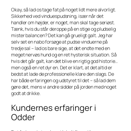
Okay, så lad os tage fat på noget lidt mere alvorligt.
Sikkerhed ved vinduespudsning, især når det
handler om højder, er noget, man skal tage seriøst.
Tænk, hvis du står deroppe på en stige og pludselig
mister balancen? Det kan gå grueligt galt. Jeg har
selv set en nabo forsøge at pudse vinduerne på
tredje sal – lad os bare sige, at det endte med en
meget nervøs hund og en ret hysterisk situation. Så
hvis det går galt, kan det blive en rigtig god historie…
men også en ret dyr en. Det er klart, at det altid er
bedst at lade de professionelle klare den slags. De
har både erfaringen og udstyret til det – så lad dem
gøre det, mens vi andre sidder på jorden med noget
godt at drikke.
Kundernes erfaringer i
Odder