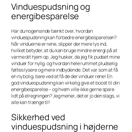
Vinduespudsning og
energibesparelse
Har du nogensinde tænkt over, hvordan
vinduespudsning kan forbedre energibesparelsen?
Når vinduerne er rene, slipper der mere lys ind,
hvilket betyder, at du kan bruge mindre energi på at
varme dit hjem op. Jeg husker, da jeg fik pudset mine
vinduer for nylig, og hvordan hele rummet pludselig
føltes lysere og mere indbydende. Det var som at få
en ny bolig, bare ved at få de der vinduer rene! En
god vinduespudsning kan virkelig give et boost til din
energibesparelse – og hvem ville ikke gerne spare
lidt på elregningen? Jeg mener, det er jo den slags, vi
alle kan trænge til!
Sikkerhed ved
vinduespudsning i højderne