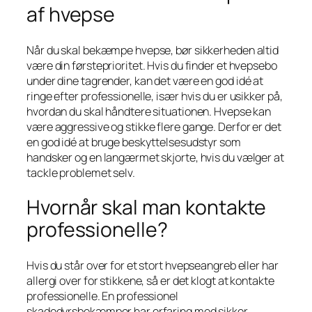
af hvepse
Når du skal bekæmpe hvepse, bør sikkerheden altid
være din førsteprioritet. Hvis du finder et hvepsebo
under dine tagrender, kan det være en god idé at
ringe efter professionelle, især hvis du er usikker på,
hvordan du skal håndtere situationen. Hvepse kan
være aggressive og stikke flere gange. Derfor er det
en god idé at bruge beskyttelsesudstyr som
handsker og en langærmet skjorte, hvis du vælger at
tackle problemet selv.
Hvornår skal man kontakte
professionelle?
Hvis du står over for et stort hvepseangreb eller har
allergi over for stikkene, så er det klogt at kontakte
professionelle. En professionel
skadedyrsbekæmper har erfaring med sikker