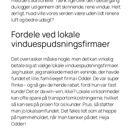
med de traditionelle. Tænk lige over det næste gang
du kigger ud gennem dit skinnende, rene vindue. Helt
ærligt, hvad ville vores verden være uden lidt renere
luft og bedre udsigt?
Fordele ved lokale
vinduespudsningsfirmaer
Det overrasker måske nogle, men det kan virkelig
betale sig at vælge lokale vinduespudsningsfirmaer.
Jeg husker, jeg snakkede med en veninde, der havde
fundet et lille, familieejet firma i Odder. De var super
flinke – og så gav de hende rabat, fordi hun var fast
kunde! Det er da win-win, ikke? Lokale virksomheder
kan ofte spare på transportomkostningerne, hvilket
så kan ses på prisen for os kunder. Plus, så støtter
man jo lokalsamfundet. Det føles lidt som at heppe
på hjemmeholdet, når man tænker på det. Heja
Odder!