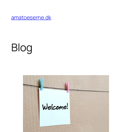
Spring
til
amatoeserne.dk
indhold
Blog