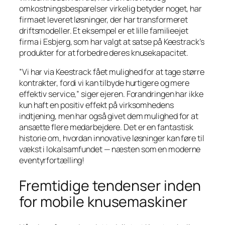
omkostningsbesparelser virkelig betyder noget, har
firmaet leveret løsninger, der har transformeret
driftsmodeller. Et eksempel er et lille familieejet
firma i Esbjerg, som har valgt at satse på Keestrack’s
produkter for at forbedre deres knusekapacitet.
”Vi har via Keestrack fået mulighed for at tage større
kontrakter, fordi vi kan tilbyde hurtigere og mere
effektiv service,” siger ejeren. Forandringen har ikke
kun haft en positiv effekt på virksomhedens
indtjening, men har også givet dem mulighed for at
ansætte flere medarbejdere. Det er en fantastisk
historie om, hvordan innovative løsninger kan føre til
vækst i lokalsamfundet — næsten som en moderne
eventyrfortælling!
Fremtidige tendenser inden
for mobile knusemaskiner