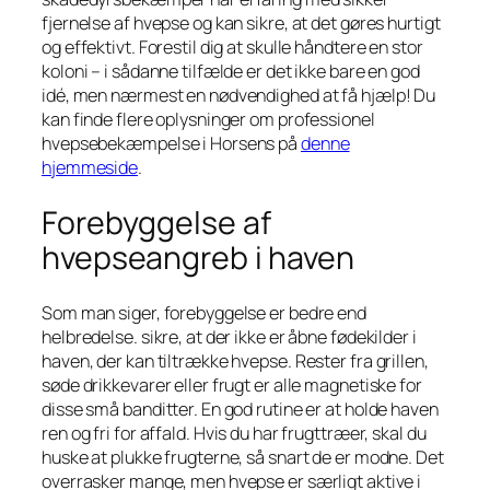
fjernelse af hvepse og kan sikre, at det gøres hurtigt
og effektivt. Forestil dig at skulle håndtere en stor
koloni – i sådanne tilfælde er det ikke bare en god
idé, men nærmest en nødvendighed at få hjælp! Du
kan finde flere oplysninger om professionel
hvepsebekæmpelse i Horsens på
denne
hjemmeside
.
Forebyggelse af
hvepseangreb i haven
Som man siger, forebyggelse er bedre end
helbredelse. sikre, at der ikke er åbne fødekilder i
haven, der kan tiltrække hvepse. Rester fra grillen,
søde drikkevarer eller frugt er alle magnetiske for
disse små banditter. En god rutine er at holde haven
ren og fri for affald. Hvis du har frugttræer, skal du
huske at plukke frugterne, så snart de er modne. Det
overrasker mange, men hvepse er særligt aktive i