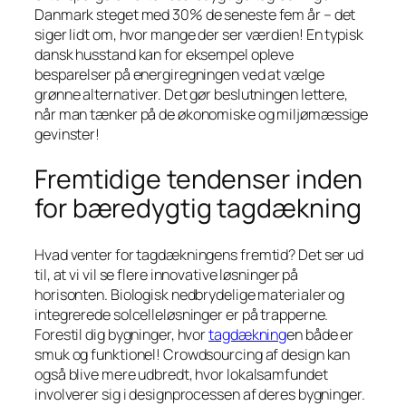
Danmark steget med 30% de seneste fem år – det
siger lidt om, hvor mange der ser værdien! En typisk
dansk husstand kan for eksempel opleve
besparelser på energiregningen ved at vælge
grønne alternativer. Det gør beslutningen lettere,
når man tænker på de økonomiske og miljømæssige
gevinster!
Fremtidige tendenser inden
for bæredygtig tagdækning
Hvad venter for tagdækningens fremtid? Det ser ud
til, at vi vil se flere innovative løsninger på
horisonten. Biologisk nedbrydelige materialer og
integrerede solcelleløsninger er på trapperne.
Forestil dig bygninger, hvor
tagdækning
en både er
smuk og funktionel! Crowdsourcing af design kan
også blive mere udbredt, hvor lokalsamfundet
involverer sig i designprocessen af deres bygninger.