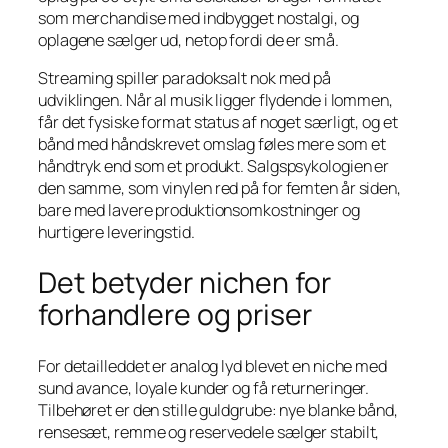
som merchandise med indbygget nostalgi, og
oplagene sælger ud, netop fordi de er små.
Streaming spiller paradoksalt nok med på
udviklingen. Når al musik ligger flydende i lommen,
får det fysiske format status af noget særligt, og et
bånd med håndskrevet omslag føles mere som et
håndtryk end som et produkt. Salgspsykologien er
den samme, som vinylen red på for femten år siden,
bare med lavere produktionsomkostninger og
hurtigere leveringstid.
Det betyder nichen for
forhandlere og priser
For detailleddet er analog lyd blevet en niche med
sund avance, loyale kunder og få returneringer.
Tilbehøret er den stille guldgrube: nye blanke bånd,
rensesæt, remme og reservedele sælger stabilt,