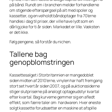
på bånd. Rundt om i branchen melder forhandlerne
om stigende efterspørgsel på alt med spoler og
kassetter, og en velholdt båndoptager fra 70’erne
handles i dag til priser, der ville have lydt som en
dårlig joke for ti år siden. Markedet er lille. Væksten
er det ikke.
Følg pengene, så forstår du nichen.
Tallene bag
genopblomstringen
Kassettesalget i Storbritannien er mangedoblet
siden midten af 2010’erne, vinylen har haft fremgang
stort set hvert år siden 2007, og på auktionssiderne
stiger slutpriserne på analogt optageudstyr kvartal
efter kvartal. Bag kurverne gemmer sig en afledt
effekt, som færre taler om: hardwaren. Hver eneste
solgt kassette forudsætter en maskine at afspille