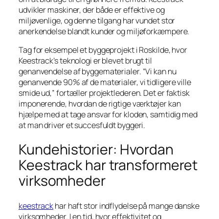
udvikler maskiner, der både er effektive og
miljøvenlige, og denne tilgang har vundet stor
anerkendelse blandt kunder og miljøforkæmpere.
Tag for eksempel et byggeprojekt i Roskilde, hvor
Keestrack’s teknologi er blevet brugt til
genanvendelse af byggematerialer. “Vi kan nu
genanvende 90% af de materialer, vi tidligere ville
smide ud,” fortæller projektlederen. Det er faktisk
imponerende, hvordan de rigtige værktøjer kan
hjælpe med at tage ansvar for kloden, samtidig med
at man driver et succesfuldt byggeri.
Kundehistorier: Hvordan
Keestrack har transformeret
virksomheder
keestrack
har haft stor indflydelse på mange danske
virksomheder. I en tid, hvor effektivitet og