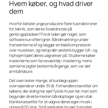
Hvem køber, og hvad driver
dem
Hvorfor betaler unge producere flere tusinde kroner
for teknik, som deres forældre bar på
genbrugspladsen? Fordi lyden gør noget, som
software kun efterligner. Båndmætning runder
transienterne af og lægger en blød kompression
over musikken, og netop dén æstetik bygger lofi- og
hiphopmiljøet deres udgivelser på. Studierne køber
maskinerne som farveværktøj i mastering, mens
samlerne jagter bestemte årgange, som var det
armbåndsure.
Det overrasker mange, at kundegruppen
overvejende er under 35 år. Forhandlere beretter om
købere, der aldrig har ejet fysisk musik før, men som
begynder direkte med en båndoptager og en stak
blanke kassetter for at udgive deres egen musik i
oplag på 50 styk. Små selskaber bruger formatet