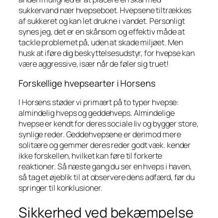
sukkervand nær hvepseboet. Hvepsene tiltrækkes
af sukkeret og kan let drukne i vandet. Personligt
synes jeg, det er en skånsom og effektiv måde at
tackle problemet på, uden at skade miljøet. Men
husk at iføre dig beskyttelsesudstyr, for hvepse kan
være aggressive, især når de føler sig truet!
Forskellige hvepsearter i Horsens
I Horsens støder vi primært på to typer hvepse:
almindelig hveps og geddehveps. Almindelige
hvepse er kendt for deres sociale liv og bygger store,
synlige reder. Geddehvepsene er derimod mere
solitære og gemmer deres reder godt væk. kender
ikke forskellen, hvilket kan føre til forkerte
reaktioner. Så næste gang du ser en hveps i haven,
så tag et øjeblik til at observere dens adfærd, før du
springer til konklusioner.
Sikkerhed ved bekæmpelse