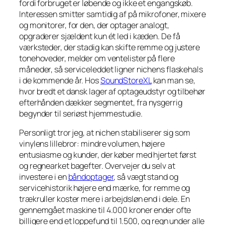
fordi forbruget er løbende og ikke et engangskøb.
Interessen smitter samtidig af på mikrofoner, mixere
og monitorer, for den, der optager analogt,
opgraderer sjældent kun ét led i kæden. De få
værksteder, der stadig kan skifte remme og justere
tonehoveder, melder om ventelister på flere
måneder, så serviceleddet ligner nichens flaskehals
i de kommende år. Hos
SoundStoreXL
kan man se,
hvor bredt et dansk lager af optageudstyr og tilbehør
efterhånden dækker segmentet, fra nysgerrig
begynder til seriøst hjemmestudie.
Personligt tror jeg, at nichen stabiliserer sig som
vinylens lillebror: mindre volumen, højere
entusiasme og kunder, der køber med hjertet først
og regnearket bagefter. Overvejer du selv at
investere i en
båndoptager
, så vægt stand og
servicehistorik højere end mærke, for remme og
trækruller koster mere i arbejdsløn end i dele. En
gennemgået maskine til 4.000 kroner ender ofte
billigere end et loppefund til 1.500, og regn under alle