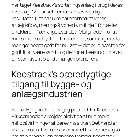
har taget Keestrack’s sorteringsanlæg i brug i deres
hverdag. “Vi har set bemærkelsesværdige
resultater. Det har ikke bare forbedret vores
arbejdsflow, men også vores bundlinje,” fortæller
direktøren. Tænk lige over det: Muligheden for at
maksimere udbyttet af materialer, samtidig med at
man gør noget godt for miljøet — det er jo næsten for
godt til at være sandt, og derfor er Keestrack blevet
en stor favorit blandt mange i branchen.
Keestrack’s bæredygtige
tilgang til bygge- og
anlægsindustrien
Bæredygtighed er en vigtig prioritet for Keestrack.
Virksomheden arbejder aktivt på at minimere
miljøpåvirkningen af deres maskiner. Det handler
ikke kun om at være økonomisk effektiv, men også
om at bidrage til en grønnere fremtid. Keestrack