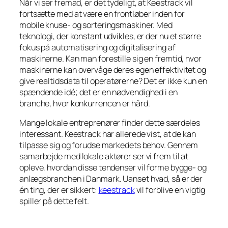
Når vi ser fremad, er det tydeligt, at Keestrack vil
fortsætte med at være en frontløber inden for
mobile knuse- og sorteringsmaskiner. Med
teknologi, der konstant udvikles, er der nu et større
fokus på automatisering og digitalisering af
maskinerne. Kan man forestille sig en fremtid, hvor
maskinerne kan overvåge deres egen effektivitet og
give realtidsdata til operatørerne? Det er ikke kun en
spændende idé; det er en nødvendighed i en
branche, hvor konkurrencen er hård.
Mange lokale entreprenører finder dette særdeles
interessant. Keestrack har allerede vist, at de kan
tilpasse sig og forudse markedets behov. Gennem
samarbejde med lokale aktører ser vi frem til at
opleve, hvordan disse tendenser vil forme bygge- og
anlægsbranchen i Danmark. Uanset hvad, så er der
én ting, der er sikkert:
keestrack
vil forblive en vigtig
spiller på dette felt.