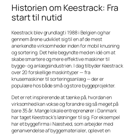
Historien om Keestrack: Fra
start til nutid
Keestrack blev grundlagt i 1988 i Belgien og har
gennem årene udviklet sig til en af de mest
anerkendte virksomheder inden for mobil knusning
og sortering. Det hele begyndte med en idé om at
skabe smartere og mere effektive maskiner til
bygge- og anlægsindustrien. I dag tilbyder Keestrack
over 20 forskellige maskintyper — fra
knusemaskiner til sorteringsanlæg — der er
populære hos både små og store byggeprojekter.
Det er ret inspirerende at tænke på, hvordan en
virksomhed kan vokse og forandre sig så meget på
bare 35 år. Mange lokale entreprenører i Danmark
har taget Keestrack’s løsninger til sig. For eksempel
har et byggefirma i Næstved, som arbejder med
genanvendelse af byggematerialer, oplevet en