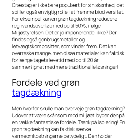
Græstag er ikke bare populært for sin skønhed; det
spiller også en vigtig rolle i at fremme biodiversitet.
For eksempel kan en grøn tagdækning reducere
regnvandsoverløb med op til 50%, ifølge
Miljøstyrelsen. Det er jo imponerende, ikke? Der
findes også genbrugsmetaller og
letvægtskompositter, som vinder frem. Det kan
overraske mange, men disse materialer kan faktisk
forlænge tagets levetid med op til 20 år
sammenlignet med mere traditionelle løsninger!
Fordele ved grøn
tagdækning
Men hvorfor skulle man overveje grøn tagdækning?
Udover at være skånsom mod miljøet, byder den på
en række fantastiske fordele. Tænk på isolering! En
grøn tagdækning kan faktisk sænke
varmeomkostningerne betydeligt. Den holder