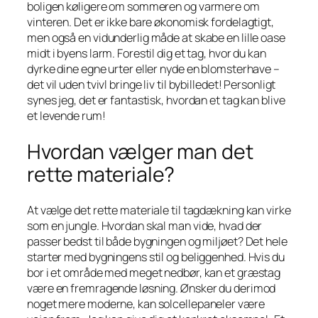
boligen køligere om sommeren og varmere om
vinteren. Det er ikke bare økonomisk fordelagtigt,
men også en vidunderlig måde at skabe en lille oase
midt i byens larm. Forestil dig et tag, hvor du kan
dyrke dine egne urter eller nyde en blomsterhave –
det vil uden tvivl bringe liv til bybilledet! Personligt
synes jeg, det er fantastisk, hvordan et tag kan blive
et levende rum!
Hvordan vælger man det
rette materiale?
At vælge det rette materiale til tagdækning kan virke
som en jungle. Hvordan skal man vide, hvad der
passer bedst til både bygningen og miljøet? Det hele
starter med bygningens stil og beliggenhed. Hvis du
bor i et område med meget nedbør, kan et græstag
være en fremragende løsning. Ønsker du derimod
noget mere moderne, kan solcellepaneler være